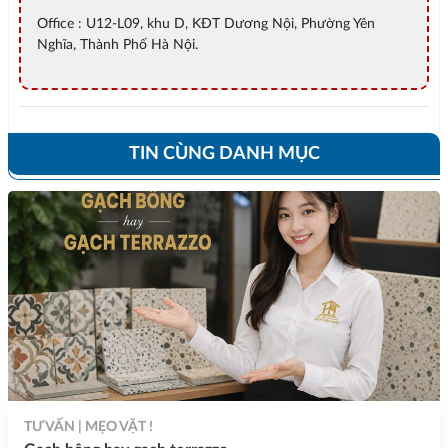
Office : U12-L09, khu D, KĐT Dương Nội, Phường Yên
Nghĩa, Thành Phố Hà Nội.
TIN CÙNG DANH MỤC
TƯ VẤN | MẸO VẶT !