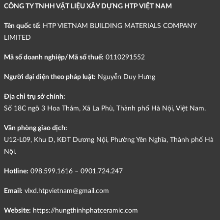
CÔNG TY TNHH VẬT LIỆU XÂY DỰNG HTP VIỆT NAM
Tên quốc tế:
HTP VIETNAM BUILDING MATERIALS COMPANY
LIMITED
Mã số doanh nghiệp/Mã số thuế:
0110291552
Người đại diện theo pháp luật:
Nguyễn Duy Hưng
Địa chỉ trụ sở chính:
Số 18C ngõ 3 Hoa Thám, Xã La Phù, Thành phố Hà Nội, Việt Nam.
Văn phòng giao dịch:
U12-L09, Khu D, KĐT Dương Nội, Phường Yên Nghĩa, Thành phố Hà
Nội.
Hotline:
098.599.1616 – 0901.724.247
Email:
vlxd.htpvietnam@gmail.com
Website:
https://hungthinhphatceramic.com