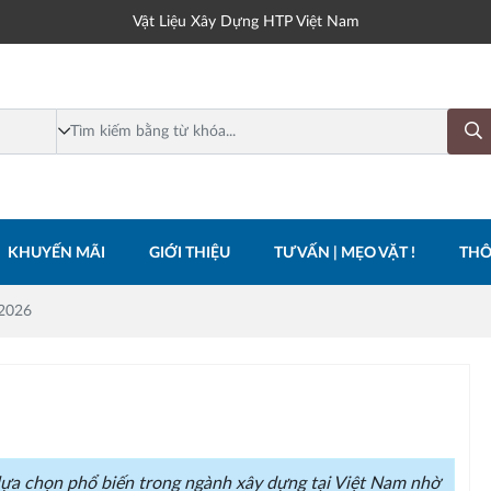
Vật Liệu Xây Dựng HTP Việt Nam
KHUYẾN MÃI
GIỚI THIỆU
TƯ VẤN | MẸO VẶT !
THÔ
 2026
lựa chọn phổ biến trong ngành xây dựng tại Việt Nam nhờ