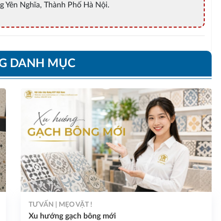
g Yên Nghĩa, Thành Phố Hà Nội.
NG DANH MỤC
TƯ VẤN | MẸO VẶT !
Xu hướng gạch bông mới