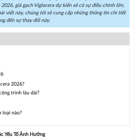
026, giá gạch Viglacera dự kiến sẽ có sự điều chỉnh lớn,
i viết này, chúng tôi sẽ cung cấp những thông tin chi tiết
ng đến sự thay đổi này.
26
acera 2026?
ông trình lâu dài?
 loại nào?
Các Yếu Tố Ảnh Hưởng