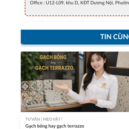
Office : U12-L09, khu D, KĐT Dương Nội, Phườn
TIN CÙ
TƯ VẤN | MẸO VẶT !
Gạch bông hay gạch terrazzo