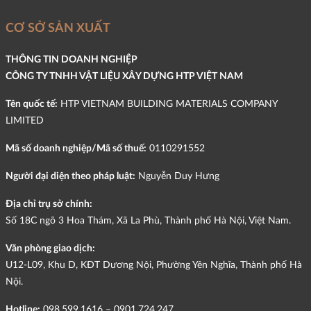
CƠ SỞ SẢN XUẤT
THÔNG TIN DOANH NGHIỆP
CÔNG TY TNHH VẬT LIỆU XÂY DỰNG HTP VIỆT NAM
Tên quốc tế:
HTP VIETNAM BUILDING MATERIALS COMPANY
LIMITED
Mã số doanh nghiệp/Mã số thuế:
0110291552
Người đại diện theo pháp luật:
Nguyễn Duy Hưng
Địa chỉ trụ sở chính:
Số 18C ngõ 3 Hoa Thám, Xã La Phù, Thành phố Hà Nội, Việt Nam.
Văn phòng giao dịch:
U12-L09, Khu D, KĐT Dương Nội, Phường Yên Nghĩa, Thành phố Hà
Nội.
Hotline:
098.599.1616 – 0901.724.247