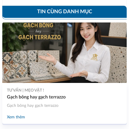
TIN CÙNG DANH MỤC
TƯ VẤN | MẸO VẶT !
Gạch bông hay gạch terrazzo
Gạch bông hay gạch terrazzo
Xem thêm