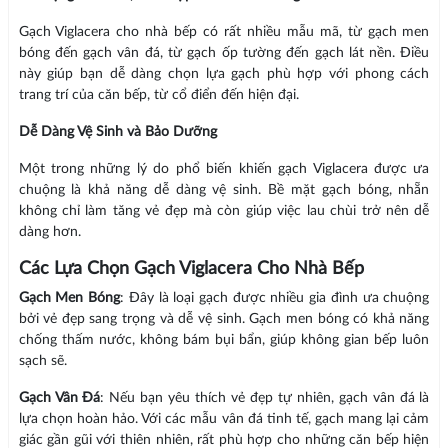
Gạch Viglacera cho nhà bếp có rất nhiều mẫu mã, từ gạch men
bóng đến gạch vân đá, từ gạch ốp tường đến gạch lát nền. Điều
này giúp bạn dễ dàng chọn lựa gạch phù hợp với phong cách
trang trí của căn bếp, từ cổ điển đến hiện đại.
Dễ Dàng Vệ Sinh và Bảo Dưỡng
Một trong những lý do phổ biến khiến gạch Viglacera được ưa
chuộng là khả năng dễ dàng vệ sinh. Bề mặt gạch bóng, nhẵn
không chỉ làm tăng vẻ đẹp mà còn giúp việc lau chùi trở nên dễ
dàng hơn.
Các Lựa Chọn Gạch Viglacera Cho Nhà Bếp
Gạch Men Bóng
: Đây là loại gạch được nhiều gia đình ưa chuộng
bởi vẻ đẹp sang trọng và dễ vệ sinh. Gạch men bóng có khả năng
chống thấm nước, không bám bụi bẩn, giúp không gian bếp luôn
sạch sẽ.
Gạch Vân Đá
: Nếu bạn yêu thích vẻ đẹp tự nhiên, gạch vân đá là
lựa chọn hoàn hảo. Với các mẫu vân đá tinh tế, gạch mang lại cảm
giác gần gũi với thiên nhiên, rất phù hợp cho những căn bếp hiện