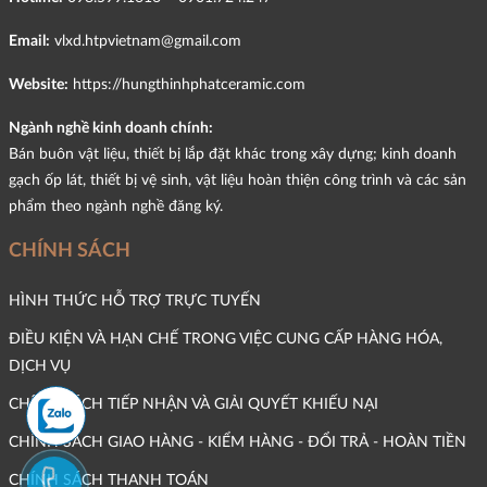
Email:
vlxd.htpvietnam@gmail.com
Website:
https://hungthinhphatceramic.com
Ngành nghề kinh doanh chính:
Bán buôn vật liệu, thiết bị lắp đặt khác trong xây dựng; kinh doanh
gạch ốp lát, thiết bị vệ sinh, vật liệu hoàn thiện công trình và các sản
phẩm theo ngành nghề đăng ký.
CHÍNH SÁCH
HÌNH THỨC HỖ TRỢ TRỰC TUYẾN
ĐIỀU KIỆN VÀ HẠN CHẾ TRONG VIỆC CUNG CẤP HÀNG HÓA,
DỊCH VỤ
CHÍNH SÁCH TIẾP NHẬN VÀ GIẢI QUYẾT KHIẾU NẠI
CHÍNH SÁCH GIAO HÀNG - KIỂM HÀNG - ĐỔI TRẢ - HOÀN TIỀN
CHÍNH SÁCH THANH TOÁN