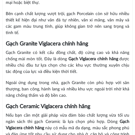
mại hoặc biệt thự.
Bên cạnh chất lượng vượt trội, gạch Porcelain còn sở hữu nhiều
thiết kế hiện đại như vân đá tự nhiên, vân xi măng, vân mây và
các gam màu trung tính, giúp không gian trở nên sang trọng và
tinh tế.
Gạch Granite Viglacera chính hãng
Gạch Granite có kết cấu đồng chất, độ cứng cao và khả năng
chống mài mòn tốt. Đây là dòng
Gạch Viglacera chính hãng
được
nhiều chủ đầu tư lựa chọn cho các khu vực thường xuyên chịu
tác động của lực và điều kiện thời tiết.
Ngoài ứng dụng trong nhà, gạch Granite còn phù hợp với sân
thượng, ban công, hành lang và nhiều khu vực ngoài trời nhờ khả
năng chống thấm và độ bền cao.
Gạch Ceramic Viglacera chính hãng
Nếu bạn cần một giải pháp vừa đảm bảo chất lượng vừa tối ưu
ngân sách thì gạch Ceramic là lựa chọn phù hợp. Dòng
Gạch
Viglacera chính hãng
này có mẫu mã đa dạng, màu sắc phong phú
và đáp ứng tốt nhu cầu sử dụng cho nhà ở, căn hộ và công trình