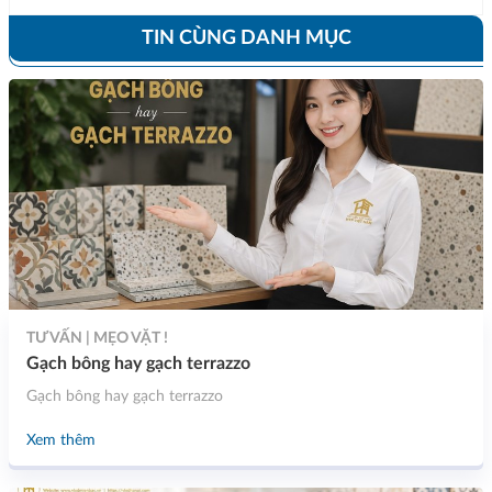
TIN CÙNG DANH MỤC
TƯ VẤN | MẸO VẶT !
Gạch bông hay gạch terrazzo
Gạch bông hay gạch terrazzo
Xem thêm