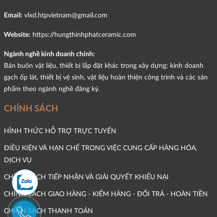
Email:
vlxd.htpvietnam@gmail.com
Website:
https://hungthinhphatceramic.com
Ngành nghề kinh doanh chính:
Bán buôn vật liệu, thiết bị lắp đặt khác trong xây dựng; kinh doanh
gạch ốp lát, thiết bị vệ sinh, vật liệu hoàn thiện công trình và các sản
phẩm theo ngành nghề đăng ký.
CHÍNH SÁCH
HÌNH THỨC HỖ TRỢ TRỰC TUYẾN
ĐIỀU KIỆN VÀ HẠN CHẾ TRONG VIỆC CUNG CẤP HÀNG HÓA,
DỊCH VỤ
CHÍNH SÁCH TIẾP NHẬN VÀ GIẢI QUYẾT KHIẾU NẠI
CHÍNH SÁCH GIAO HÀNG - KIỂM HÀNG - ĐỔI TRẢ - HOÀN TIỀN
CHÍNH SÁCH THANH TOÁN