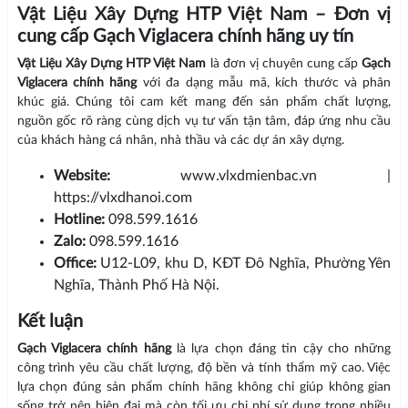
Vật Liệu Xây Dựng HTP Việt Nam – Đơn vị
cung cấp Gạch Viglacera chính hãng uy tín
Vật Liệu Xây Dựng HTP Việt Nam
là đơn vị chuyên cung cấp
Gạch
Viglacera chính hãng
với đa dạng mẫu mã, kích thước và phân
khúc giá. Chúng tôi cam kết mang đến sản phẩm chất lượng,
nguồn gốc rõ ràng cùng dịch vụ tư vấn tận tâm, đáp ứng nhu cầu
của khách hàng cá nhân, nhà thầu và các dự án xây dựng.
Website:
www.vlxdmienbac.vn |
https://vlxdhanoi.com
Hotline:
098.599.1616
Zalo:
098.599.1616
Office:
U12-L09, khu D, KĐT Đô Nghĩa, Phường Yên
Nghĩa, Thành Phố Hà Nội.
Kết luận
Gạch Viglacera chính hãng
là lựa chọn đáng tin cậy cho những
công trình yêu cầu chất lượng, độ bền và tính thẩm mỹ cao. Việc
lựa chọn đúng sản phẩm chính hãng không chỉ giúp không gian
sống trở nên hiện đại mà còn tối ưu chi phí sử dụng trong nhiều