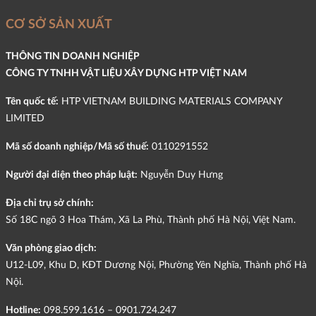
CƠ SỞ SẢN XUẤT
THÔNG TIN DOANH NGHIỆP
CÔNG TY TNHH VẬT LIỆU XÂY DỰNG HTP VIỆT NAM
Tên quốc tế:
HTP VIETNAM BUILDING MATERIALS COMPANY
LIMITED
Mã số doanh nghiệp/Mã số thuế:
0110291552
Người đại diện theo pháp luật:
Nguyễn Duy Hưng
Địa chỉ trụ sở chính:
Số 18C ngõ 3 Hoa Thám, Xã La Phù, Thành phố Hà Nội, Việt Nam.
Văn phòng giao dịch:
U12-L09, Khu D, KĐT Dương Nội, Phường Yên Nghĩa, Thành phố Hà
Nội.
Hotline:
098.599.1616 – 0901.724.247