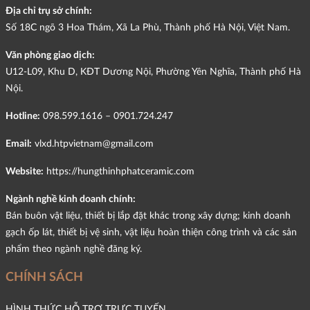
Địa chỉ trụ sở chính:
Số 18C ngõ 3 Hoa Thám, Xã La Phù, Thành phố Hà Nội, Việt Nam.
Văn phòng giao dịch:
U12-L09, Khu D, KĐT Dương Nội, Phường Yên Nghĩa, Thành phố Hà
Nội.
Hotline:
098.599.1616 – 0901.724.247
Email:
vlxd.htpvietnam@gmail.com
Website:
https://hungthinhphatceramic.com
Ngành nghề kinh doanh chính:
Bán buôn vật liệu, thiết bị lắp đặt khác trong xây dựng; kinh doanh
gạch ốp lát, thiết bị vệ sinh, vật liệu hoàn thiện công trình và các sản
phẩm theo ngành nghề đăng ký.
CHÍNH SÁCH
HÌNH THỨC HỖ TRỢ TRỰC TUYẾN