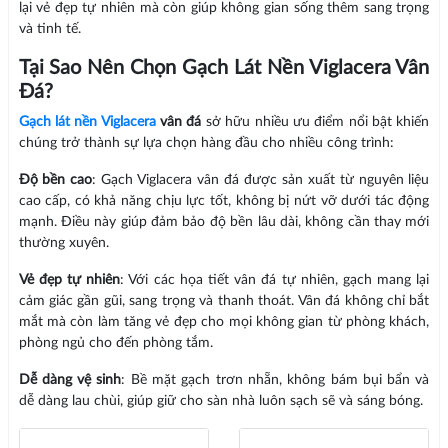
lại vẻ đẹp tự nhiên mà còn giúp không gian sống thêm sang trọng
và tinh tế.
Tại Sao Nên Chọn Gạch Lát Nền Viglacera Vân
Đá?
Gạch lát nền Viglacera
vân đá
sở hữu nhiều ưu điểm nổi bật khiến
chúng trở thành sự lựa chọn hàng đầu cho nhiều công trình:
Độ bền cao
: Gạch Viglacera vân đá được sản xuất từ nguyên liệu
cao cấp, có khả năng chịu lực tốt, không bị nứt vỡ dưới tác động
mạnh. Điều này giúp đảm bảo độ bền lâu dài, không cần thay mới
thường xuyên.
Vẻ đẹp tự nhiên
: Với các họa tiết vân đá tự nhiên, gạch mang lại
cảm giác gần gũi, sang trọng và thanh thoát. Vân đá không chỉ bắt
mắt mà còn làm tăng vẻ đẹp cho mọi không gian từ phòng khách,
phòng ngủ cho đến phòng tắm.
Dễ dàng vệ sinh
: Bề mặt gạch trơn nhẵn, không bám bụi bẩn và
dễ dàng lau chùi, giúp giữ cho sàn nhà luôn sạch sẽ và sáng bóng.