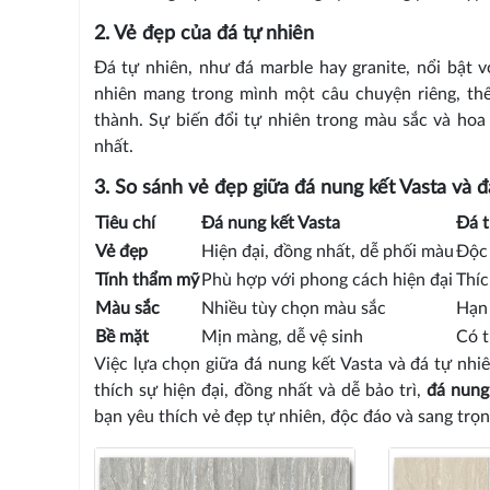
2. Vẻ đẹp của đá tự nhiên
Đá tự nhiên, như đá marble hay granite, nổi bật 
nhiên mang trong mình một câu chuyện riêng, thể
thành. Sự biến đổi tự nhiên trong màu sắc và ho
nhất.
3. So sánh vẻ đẹp giữa đá nung kết Vasta và đ
Tiêu chí
Đá nung kết Vasta
Đá t
Vẻ đẹp
Hiện đại, đồng nhất, dễ phối màu
Độc 
Tính thẩm mỹ
Phù hợp với phong cách hiện đại
Thíc
Màu sắc
Nhiều tùy chọn màu sắc
Hạn
Bề mặt
Mịn màng, dễ vệ sinh
Có t
Việc lựa chọn giữa đá nung kết Vasta và đá tự nh
thích sự hiện đại, đồng nhất và dễ bảo trì,
đá nung
bạn yêu thích vẻ đẹp tự nhiên, độc đáo và sang trọ