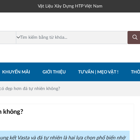
Vật Liệu Xây Dựng HTP Việt Nam
KHUYẾN MÃI
GIỚI THIỆU
TƯ VẤN | MẸO VẶT !
THÔ
 có đẹp hơn đá tự nhiên không?
n không?
nung kết Vasta và đá tự nhiên là hai lựa chọn phổ biến nhờ