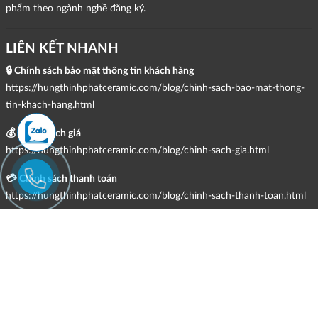
phẩm theo ngành nghề đăng ký.
LIÊN KẾT NHANH
🔒 Chính sách bảo mật thông tin khách hàng
https://hungthinhphatceramic.com/blog/chinh-sach-bao-mat-thong-
tin-khach-hang.html
💰 Chính sách giá
https://hungthinhphatceramic.com/blog/chinh-sach-gia.html
💳 Chính sách thanh toán
https://hungthinhphatceramic.com/blog/chinh-sach-thanh-toan.html
🚚 Chính sách giao hàng, kiểm hàng, đổi trả & hoàn tiền
https://hungthinhphatceramic.com/blog/chinh-sach-giao-hang-kiem-
hang-doi-tra-hoan-tien.html
📩 Chính sách tiếp nhận và giải quyết khiếu nại
https://hungthinhphatceramic.com/blog/chinh-sach-tiep-nhan-va-giai-