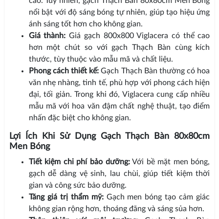
cao. Tuy nhiên, gạch Thạch Bàn 80x80cm Men Bóng
nổi bật với độ sáng bóng tự nhiên, giúp tạo hiệu ứng
ánh sáng tốt hơn cho không gian.
Giá thành:
Giá gạch 800x800 Viglacera có thể cao
hơn một chút so với gạch Thạch Bàn cùng kích
thước, tùy thuộc vào mẫu mã và chất liệu.
Phong cách thiết kế:
Gạch Thạch Bàn thường có hoa
văn nhẹ nhàng, tinh tế, phù hợp với phong cách hiện
đại, tối giản. Trong khi đó, Viglacera cung cấp nhiều
mẫu mã với hoa văn đậm chất nghệ thuật, tạo điểm
nhấn đặc biệt cho không gian.
Lợi Ích Khi Sử Dụng Gạch Thạch Bàn 80x80cm
Men Bóng
Tiết kiệm chi phí bảo dưỡng:
Với bề mặt men bóng,
gạch dễ dàng vệ sinh, lau chùi, giúp tiết kiệm thời
gian và công sức bảo dưỡng.
Tăng giá trị thẩm mỹ:
Gạch men bóng tạo cảm giác
không gian rộng hơn, thoáng đãng và sáng sủa hơn.