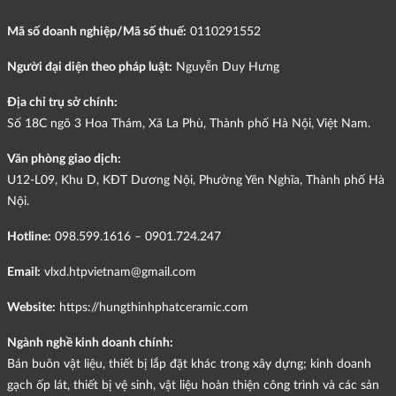
Mã số doanh nghiệp/Mã số thuế:
0110291552
Người đại diện theo pháp luật:
Nguyễn Duy Hưng
Địa chỉ trụ sở chính:
Số 18C ngõ 3 Hoa Thám, Xã La Phù, Thành phố Hà Nội, Việt Nam.
Văn phòng giao dịch:
U12-L09, Khu D, KĐT Dương Nội, Phường Yên Nghĩa, Thành phố Hà
Nội.
Hotline:
098.599.1616 – 0901.724.247
Email:
vlxd.htpvietnam@gmail.com
Website:
https://hungthinhphatceramic.com
Ngành nghề kinh doanh chính:
Bán buôn vật liệu, thiết bị lắp đặt khác trong xây dựng; kinh doanh
gạch ốp lát, thiết bị vệ sinh, vật liệu hoàn thiện công trình và các sản