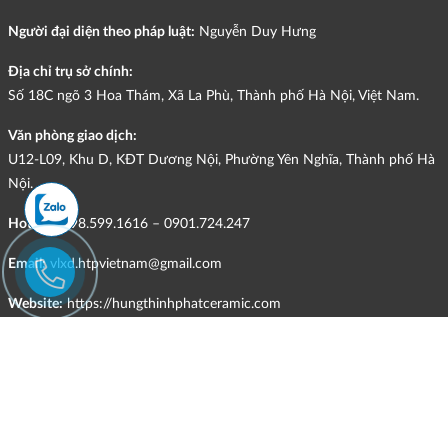
Người đại diện theo pháp luật:
Nguyễn Duy Hưng
Địa chỉ trụ sở chính:
Số 18C ngõ 3 Hoa Thám, Xã La Phù, Thành phố Hà Nội, Việt Nam.
Văn phòng giao dịch:
U12-L09, Khu D, KĐT Dương Nội, Phường Yên Nghĩa, Thành phố Hà
Nội.
Hotline:
098.599.1616 – 0901.724.247
Email:
vlxd.htpvietnam@gmail.com
Website:
https://hungthinhphatceramic.com
Ngành nghề kinh doanh chính:
Bán buôn vật liệu, thiết bị lắp đặt khác trong xây dựng; kinh doanh
gạch ốp lát, thiết bị vệ sinh, vật liệu hoàn thiện công trình và các sản
phẩm theo ngành nghề đăng ký.