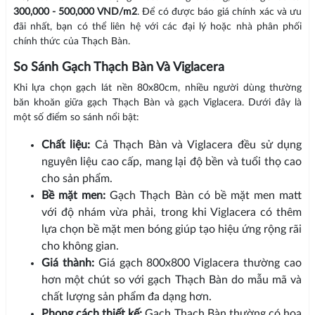
300,000 - 500,000 VND/m2
. Để có được báo giá chính xác và ưu
đãi nhất, bạn có thể liên hệ với các đại lý hoặc nhà phân phối
chính thức của Thạch Bàn.
So Sánh Gạch Thạch Bàn Và Viglacera
Khi lựa chọn gạch lát nền 80x80cm, nhiều người dùng thường
băn khoăn giữa gạch Thạch Bàn và gạch Viglacera. Dưới đây là
một số điểm so sánh nổi bật:
Chất liệu:
Cả Thạch Bàn và Viglacera đều sử dụng
nguyên liệu cao cấp, mang lại độ bền và tuổi thọ cao
cho sản phẩm.
Bề mặt men:
Gạch Thạch Bàn có bề mặt men matt
với độ nhám vừa phải, trong khi Viglacera có thêm
lựa chọn bề mặt men bóng giúp tạo hiệu ứng rộng rãi
cho không gian.
Giá thành:
Giá gạch 800x800 Viglacera thường cao
hơn một chút so với gạch Thạch Bàn do mẫu mã và
chất lượng sản phẩm đa dạng hơn.
Phong cách thiết kế:
Gạch Thạch Bàn thường có hoa