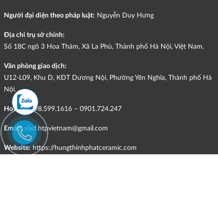
Người đại diện theo pháp luật:
Nguyễn Duy Hưng
Địa chỉ trụ sở chính:
Số 18C ngõ 3 Hoa Thám, Xã La Phù, Thành phố Hà Nội, Việt Nam.
Văn phòng giao dịch:
U12-L09, Khu D, KĐT Dương Nội, Phường Yên Nghĩa, Thành phố Hà
Nội.
Hotline:
098.599.1616 – 0901.724.247
Email:
vlxd.htpvietnam@gmail.com
Website:
https://hungthinhphatceramic.com
Ngành nghề kinh doanh chính:
Bán buôn vật liệu, thiết bị lắp đặt khác trong xây dựng; kinh doanh
gạch ốp lát, thiết bị vệ sinh, vật liệu hoàn thiện công trình và các sản
phẩm theo ngành nghề đăng ký.