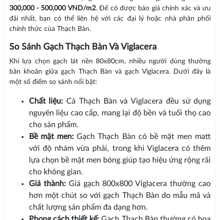
300,000 - 500,000 VND/m2
. Để có được báo giá chính xác và ưu
đãi nhất, bạn có thể liên hệ với các đại lý hoặc nhà phân phối
chính thức của Thạch Bàn.
So Sánh Gạch Thạch Bàn Và Viglacera
Khi lựa chọn gạch lát nền 80x80cm, nhiều người dùng thường
băn khoăn giữa gạch Thạch Bàn và gạch Viglacera. Dưới đây là
một số điểm so sánh nổi bật:
Chất liệu:
Cả Thạch Bàn và Viglacera đều sử dụng
nguyên liệu cao cấp, mang lại độ bền và tuổi thọ cao
cho sản phẩm.
Bề mặt men:
Gạch Thạch Bàn có bề mặt men matt
với độ nhám vừa phải, trong khi Viglacera có thêm
lựa chọn bề mặt men bóng giúp tạo hiệu ứng rộng rãi
cho không gian.
Giá thành:
Giá gạch 800x800 Viglacera thường cao
hơn một chút so với gạch Thạch Bàn do mẫu mã và
chất lượng sản phẩm đa dạng hơn.
Phong cách thiết kế:
Gạch Thạch Bàn thường có hoa