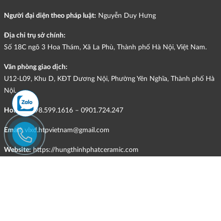
Người đại diện theo pháp luật:
Nguyễn Duy Hưng
Địa chỉ trụ sở chính:
Số 18C ngõ 3 Hoa Thám, Xã La Phù, Thành phố Hà Nội, Việt Nam.
Văn phòng giao dịch:
U12-L09, Khu D, KĐT Dương Nội, Phường Yên Nghĩa, Thành phố Hà
Nội.
Hotline:
098.599.1616 – 0901.724.247
Email:
vlxd.htpvietnam@gmail.com
Website:
https://hungthinhphatceramic.com
Ngành nghề kinh doanh chính:
Bán buôn vật liệu, thiết bị lắp đặt khác trong xây dựng; kinh doanh
gạch ốp lát, thiết bị vệ sinh, vật liệu hoàn thiện công trình và các sản
phẩm theo ngành nghề đăng ký.