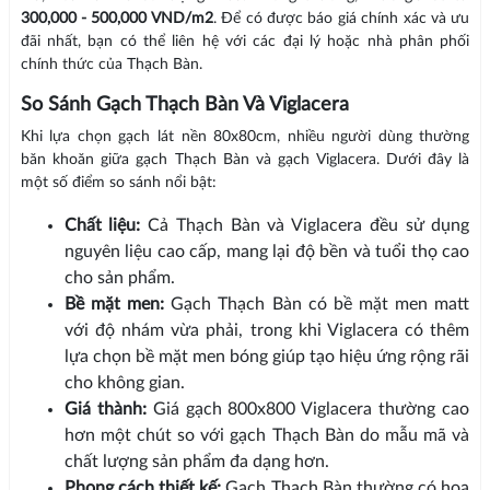
300,000 - 500,000 VND/m2
. Để có được báo giá chính xác và ưu
đãi nhất, bạn có thể liên hệ với các đại lý hoặc nhà phân phối
chính thức của Thạch Bàn.
So Sánh Gạch Thạch Bàn Và Viglacera
Khi lựa chọn gạch lát nền 80x80cm, nhiều người dùng thường
băn khoăn giữa gạch Thạch Bàn và gạch Viglacera. Dưới đây là
một số điểm so sánh nổi bật:
Chất liệu:
Cả Thạch Bàn và Viglacera đều sử dụng
nguyên liệu cao cấp, mang lại độ bền và tuổi thọ cao
cho sản phẩm.
Bề mặt men:
Gạch Thạch Bàn có bề mặt men matt
với độ nhám vừa phải, trong khi Viglacera có thêm
lựa chọn bề mặt men bóng giúp tạo hiệu ứng rộng rãi
cho không gian.
Giá thành:
Giá gạch 800x800 Viglacera thường cao
hơn một chút so với gạch Thạch Bàn do mẫu mã và
chất lượng sản phẩm đa dạng hơn.
Phong cách thiết kế:
Gạch Thạch Bàn thường có hoa