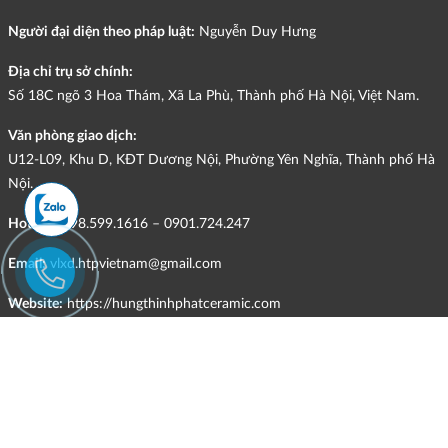
Người đại diện theo pháp luật:
Nguyễn Duy Hưng
Địa chỉ trụ sở chính:
Số 18C ngõ 3 Hoa Thám, Xã La Phù, Thành phố Hà Nội, Việt Nam.
Văn phòng giao dịch:
U12-L09, Khu D, KĐT Dương Nội, Phường Yên Nghĩa, Thành phố Hà
Nội.
Hotline:
098.599.1616 – 0901.724.247
Email:
vlxd.htpvietnam@gmail.com
Website:
https://hungthinhphatceramic.com
Ngành nghề kinh doanh chính:
Bán buôn vật liệu, thiết bị lắp đặt khác trong xây dựng; kinh doanh
gạch ốp lát, thiết bị vệ sinh, vật liệu hoàn thiện công trình và các sản
phẩm theo ngành nghề đăng ký.