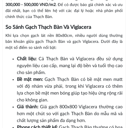
300,000 - 500,000 VND/m2
. Để có được báo giá chính xác và ưu
đãi nhất, bạn có thể liên hệ với các đại lý hoặc nhà phân phối
chính thức của Thạch Bàn.
So Sánh Gạch Thạch Bàn Và Viglacera
Khi lựa chọn gạch lát nền 80x80cm, nhiều người dùng thường
băn khoăn giữa gạch Thạch Bàn và gạch Viglacera. Dưới đây là
một số điểm so sánh nổi bật:
Chất liệu:
Cả Thạch Bàn và Viglacera đều sử dụng
nguyên liệu cao cấp, mang lại độ bền và tuổi thọ cao
cho sản phẩm.
Bề mặt men:
Gạch Thạch Bàn có bề mặt men matt
với độ nhám vừa phải, trong khi Viglacera có thêm
lựa chọn bề mặt men bóng giúp tạo hiệu ứng rộng rãi
cho không gian.
Giá thành:
Giá gạch 800x800 Viglacera thường cao
hơn một chút so với gạch Thạch Bàn do mẫu mã và
chất lượng sản phẩm đa dạng hơn.
Phong cách thiết kế:
Gạch Thạch Bàn thường có hoa