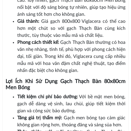
cao. Tuy nhiên, gạch Thạch Bàn 80x80cm Men Bóng
nổi bật với độ sáng bóng tự nhiên, giúp tạo hiệu ứng
ánh sáng tốt hơn cho không gian.
Giá thành:
Giá gạch 800x800 Viglacera có thể cao
hơn một chút so với gạch Thạch Bàn cùng kích
thước, tùy thuộc vào mẫu mã và chất liệu.
Phong cách thiết kế:
Gạch Thạch Bàn thường có hoa
văn nhẹ nhàng, tinh tế, phù hợp với phong cách hiện
đại, tối giản. Trong khi đó, Viglacera cung cấp nhiều
mẫu mã với hoa văn đậm chất nghệ thuật, tạo điểm
nhấn đặc biệt cho không gian.
Lợi Ích Khi Sử Dụng Gạch Thạch Bàn 80x80cm
Men Bóng
Tiết kiệm chi phí bảo dưỡng:
Với bề mặt men bóng,
gạch dễ dàng vệ sinh, lau chùi, giúp tiết kiệm thời
gian và công sức bảo dưỡng.
Tăng giá trị thẩm mỹ:
Gạch men bóng tạo cảm giác
không gian rộng hơn, thoáng đãng và sáng sủa hơn.