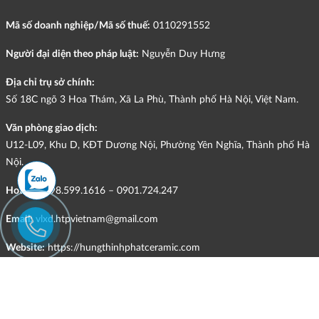
Mã số doanh nghiệp/Mã số thuế:
0110291552
Người đại diện theo pháp luật:
Nguyễn Duy Hưng
Địa chỉ trụ sở chính:
Số 18C ngõ 3 Hoa Thám, Xã La Phù, Thành phố Hà Nội, Việt Nam.
Văn phòng giao dịch:
U12-L09, Khu D, KĐT Dương Nội, Phường Yên Nghĩa, Thành phố Hà
Nội.
Hotline:
098.599.1616 – 0901.724.247
Email:
vlxd.htpvietnam@gmail.com
Website:
https://hungthinhphatceramic.com
Ngành nghề kinh doanh chính:
Bán buôn vật liệu, thiết bị lắp đặt khác trong xây dựng; kinh doanh
gạch ốp lát, thiết bị vệ sinh, vật liệu hoàn thiện công trình và các sản