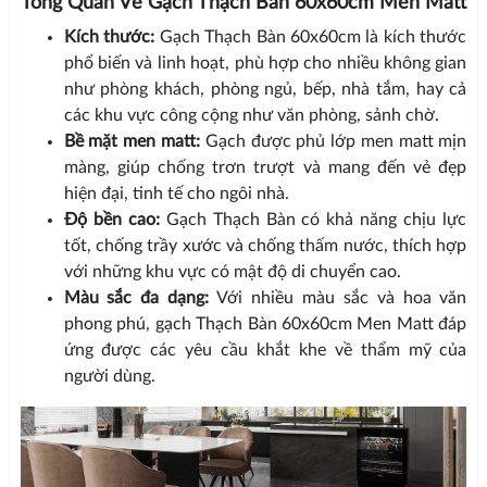
Tổng Quan Về Gạch Thạch Bàn 60x60cm Men Matt
Kích thước:
Gạch Thạch Bàn 60x60cm là kích thước
phổ biến và linh hoạt, phù hợp cho nhiều không gian
như phòng khách, phòng ngủ, bếp, nhà tắm, hay cả
các khu vực công cộng như văn phòng, sảnh chờ.
Bề mặt men matt:
Gạch được phủ lớp men matt mịn
màng, giúp chống trơn trượt và mang đến vẻ đẹp
hiện đại, tinh tế cho ngôi nhà.
Độ bền cao:
Gạch Thạch Bàn có khả năng chịu lực
tốt, chống trầy xước và chống thấm nước, thích hợp
với những khu vực có mật độ di chuyển cao.
Màu sắc đa dạng:
Với nhiều màu sắc và hoa văn
phong phú, gạch Thạch Bàn 60x60cm Men Matt đáp
ứng được các yêu cầu khắt khe về thẩm mỹ của
người dùng.