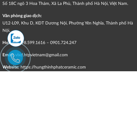
Số 18C ngõ 3 Hoa Thám, Xã La Phù, Thành phố Hà Nội, Việt Nam.
Văn phòng giao dịch:
U12-L09, Khu D, KĐT Dương Nội, Phường Yên Nghĩa, Thành phố Hà
Nội.
Hotline:
098.599.1616 – 0901.724.247
Email:
vlxd.htpvietnam@gmail.com
Website:
https://hungthinhphatceramic.com
Ngành nghề kinh doanh chính:
Bán buôn vật liệu, thiết bị lắp đặt khác trong xây dựng; kinh doanh
gạch ốp lát, thiết bị vệ sinh, vật liệu hoàn thiện công trình và các sản
phẩm theo ngành nghề đăng ký.
CHÍNH SÁCH
Quyền và nghĩa vụ của các bên