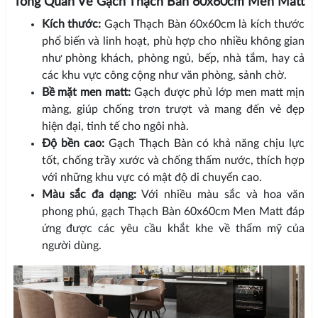
Tổng Quan Về Gạch Thạch Bàn 60x60cm Men Matt
Kích thước:
Gạch Thạch Bàn 60x60cm là kích thước
phổ biến và linh hoạt, phù hợp cho nhiều không gian
như phòng khách, phòng ngủ, bếp, nhà tắm, hay cả
các khu vực công cộng như văn phòng, sảnh chờ.
Bề mặt men matt:
Gạch được phủ lớp men matt mịn
màng, giúp chống trơn trượt và mang đến vẻ đẹp
hiện đại, tinh tế cho ngôi nhà.
Độ bền cao:
Gạch Thạch Bàn có khả năng chịu lực
tốt, chống trầy xước và chống thấm nước, thích hợp
với những khu vực có mật độ di chuyển cao.
Màu sắc đa dạng:
Với nhiều màu sắc và hoa văn
phong phú, gạch Thạch Bàn 60x60cm Men Matt đáp
ứng được các yêu cầu khắt khe về thẩm mỹ của
người dùng.