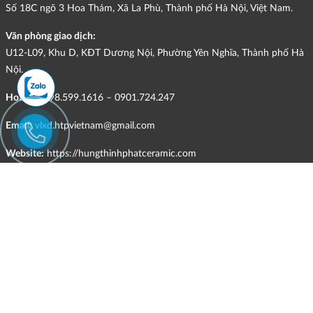
Số 18C ngõ 3 Hoa Thám, Xã La Phù, Thành phố Hà Nội, Việt Nam.
Văn phòng giao dịch:
U12-L09, Khu D, KĐT Dương Nội, Phường Yên Nghĩa, Thành phố Hà
Nội.
Hotline:
098.599.1616 – 0901.724.247
Email:
vlxd.htpvietnam@gmail.com
Website:
https://hungthinhphatceramic.com
Ngành nghề kinh doanh chính:
Bán buôn vật liệu, thiết bị lắp đặt khác trong xây dựng; kinh doanh
gạch ốp lát, thiết bị vệ sinh, vật liệu hoàn thiện công trình và các sản
phẩm theo ngành nghề đăng ký.
CHÍNH SÁCH
Quyền và nghĩa vụ của các bên