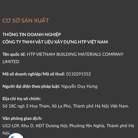
CƠ SỞ SẢN XUẤT
THÔNG TIN DOANH NGHIỆP
CÔNG TY TNHH VẬT LIỆU XÂY DỰNG HTP VIỆT NAM
Tên quốc tế:
HTP VIETNAM BUILDING MATERIALS COMPANY
LIMITED
Mã số doanh nghiệp/Mã số thuế:
0110291552
Người đại diện theo pháp luật:
Nguyễn Duy Hưng
Địa chỉ trụ sở chính:
Số 18C ngõ 3 Hoa Thám, Xã La Phù, Thành phố Hà Nội, Việt Nam.
Văn phòng giao dịch:
U12-L09, Khu D, KĐT Dương Nội, Phường Yên Nghĩa, Thành phố Hà
Nội.