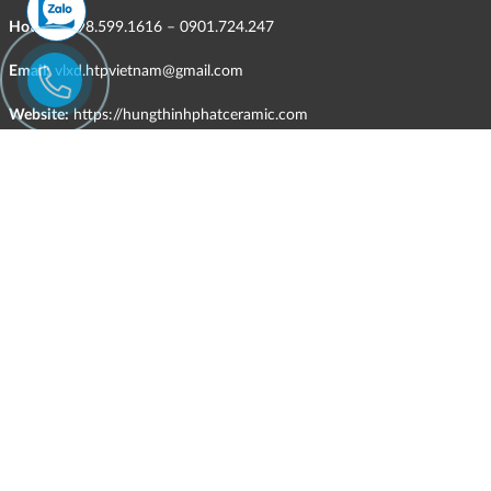
Hotline:
098.599.1616 – 0901.724.247
Email:
vlxd.htpvietnam@gmail.com
Website:
https://hungthinhphatceramic.com
Ngành nghề kinh doanh chính:
Bán buôn vật liệu, thiết bị lắp đặt khác trong xây dựng; kinh doanh
gạch ốp lát, thiết bị vệ sinh, vật liệu hoàn thiện công trình và các sản
phẩm theo ngành nghề đăng ký.
CHÍNH SÁCH
HÌNH THỨC HỖ TRỢ TRỰC TUYẾN
ĐIỀU KIỆN VÀ HẠN CHẾ TRONG VIỆC CUNG CẤP HÀNG HÓA,
DỊCH VỤ
CHÍNH SÁCH TIẾP NHẬN VÀ GIẢI QUYẾT KHIẾU NẠI
CHÍNH SÁCH GIAO HÀNG - KIỂM HÀNG - ĐỔI TRẢ - HOÀN TIỀN