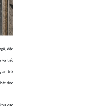
ngã, đặc
 và tiết
ian trở
chất độc
 khu vực