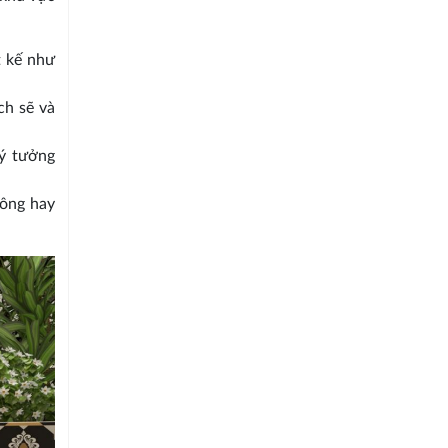
t kế như
ch sẽ và
lý tưởng
công hay