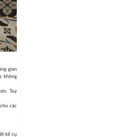
ng gian
ác không
ơn. Tuy
 cho các
ết kế cụ