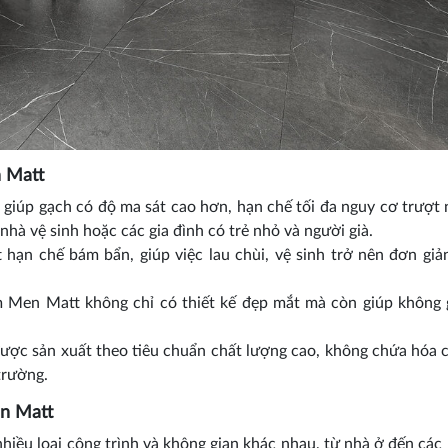
 Matt
giúp gạch có độ ma sát cao hơn, hạn chế tối đa nguy cơ trượt 
hà vệ sinh hoặc các gia đình có trẻ nhỏ và người già.
ạn chế bám bẩn, giúp việc lau chùi, vệ sinh trở nên đơn giản
en Matt không chỉ có thiết kế đẹp mắt mà còn giúp không g
ợc sản xuất theo tiêu chuẩn chất lượng cao, không chứa hóa 
trường.
n Matt
u loại công trình và không gian khác nhau, từ nhà ở đến các