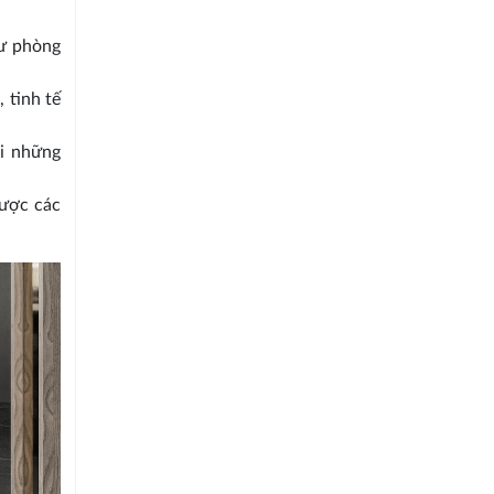
hư phòng
 tinh tế
ới những
ược các