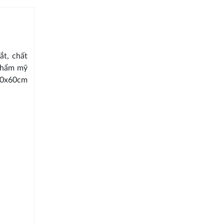
ắt, chất
 thẩm mỹ
0x60cm