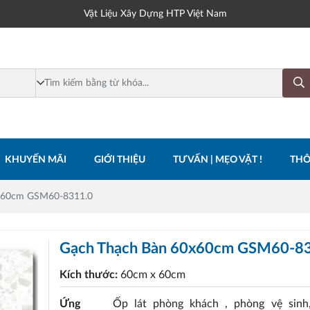
Vật Liệu Xây Dựng HTP Việt Nam
KHUYẾN MÃI
GIỚI THIỆU
TƯ VẤN | MẸO VẶT !
THÔ
x60cm GSM60-8311.0
Gạch Thạch Bàn 60x60cm GSM60-8
Kích thước:
60cm x 60cm
Ứng
Ốp lát phòng khách , phòng vệ sinh