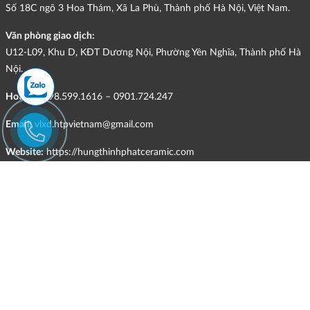
Số 18C ngõ 3 Hoa Thám, Xã La Phù, Thành phố Hà Nội, Việt Nam.
Văn phòng giao dịch:
U12-L09, Khu D, KĐT Dương Nội, Phường Yên Nghĩa, Thành phố Hà
Nội.
Hotline:
098.599.1616 – 0901.724.247
Email:
vlxd.htpvietnam@gmail.com
Website:
https://hungthinhphatceramic.com
Ngành nghề kinh doanh chính:
Bán buôn vật liệu, thiết bị lắp đặt khác trong xây dựng; kinh doanh
gạch ốp lát, thiết bị vệ sinh, vật liệu hoàn thiện công trình và các sản
phẩm theo ngành nghề đăng ký.
CHÍNH SÁCH
Quyền và nghĩa vụ của các bên