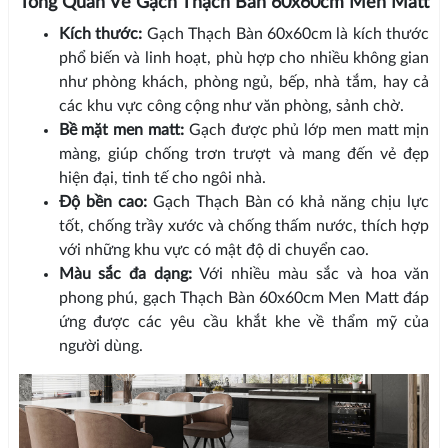
Tổng Quan Về Gạch Thạch Bàn 60x60cm Men Matt
Kích thước:
Gạch Thạch Bàn 60x60cm là kích thước
phổ biến và linh hoạt, phù hợp cho nhiều không gian
như phòng khách, phòng ngủ, bếp, nhà tắm, hay cả
các khu vực công cộng như văn phòng, sảnh chờ.
Bề mặt men matt:
Gạch được phủ lớp men matt mịn
màng, giúp chống trơn trượt và mang đến vẻ đẹp
hiện đại, tinh tế cho ngôi nhà.
Độ bền cao:
Gạch Thạch Bàn có khả năng chịu lực
tốt, chống trầy xước và chống thấm nước, thích hợp
với những khu vực có mật độ di chuyển cao.
Màu sắc đa dạng:
Với nhiều màu sắc và hoa văn
phong phú, gạch Thạch Bàn 60x60cm Men Matt đáp
ứng được các yêu cầu khắt khe về thẩm mỹ của
người dùng.