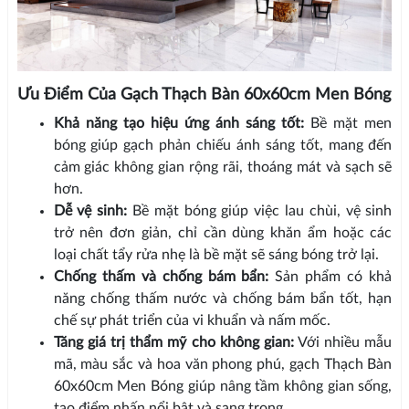
Ưu Điểm Của Gạch Thạch Bàn 60x60cm Men Bóng
Khả năng tạo hiệu ứng ánh sáng tốt:
Bề mặt men
bóng giúp gạch phản chiếu ánh sáng tốt, mang đến
cảm giác không gian rộng rãi, thoáng mát và sạch sẽ
hơn.
Dễ vệ sinh:
Bề mặt bóng giúp việc lau chùi, vệ sinh
trở nên đơn giản, chỉ cần dùng khăn ẩm hoặc các
loại chất tẩy rửa nhẹ là bề mặt sẽ sáng bóng trở lại.
Chống thấm và chống bám bẩn:
Sản phẩm có khả
năng chống thấm nước và chống bám bẩn tốt, hạn
chế sự phát triển của vi khuẩn và nấm mốc.
Tăng giá trị thẩm mỹ cho không gian:
Với nhiều mẫu
mã, màu sắc và hoa văn phong phú, gạch Thạch Bàn
60x60cm Men Bóng giúp nâng tầm không gian sống,
tạo điểm nhấn nổi bật và sang trọng.