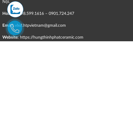
Nội.
Hotline:
098.599.1616 – 0901.724.247
Email:
vlxd.htpvietnam@gmail.com
Website:
https://hungthinhphatceramic.com
Ngành nghề kinh doanh chính:
Bán buôn vật liệu, thiết bị lắp đặt khác trong xây dựng; kinh doanh
gạch ốp lát, thiết bị vệ sinh, vật liệu hoàn thiện công trình và các sản
phẩm theo ngành nghề đăng ký.
CHÍNH SÁCH
Quyền và nghĩa vụ của các bên
HÌNH THỨC HỖ TRỢ TRỰC TUYẾN
ĐIỀU KIỆN VÀ HẠN CHẾ TRONG VIỆC CUNG CẤP HÀNG HÓA,
DỊCH VỤ