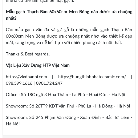
nhẹ là có thể làm sạch bề mặt gạch.
Mẫu gạch Thạch Bàn 60x60cm Men Bóng nào được ưa chuộng
nhất?
Các mẫu gạch vân đá và giả gỗ là những mẫu gạch Thạch Bàn
60x60cm Men Bóng được ưa chuộng nhất nhờ vào thiết kế đẹp
mắt, sang trọng và dễ kết hợp với nhiều phong cách nội thất.
Thanks & Best regards.,
Vật Liệu Xây Dựng HTP Việt Nam
https://vlxdhanoi.com | https://hungthinhphatceramic.com/ |
098.599.1616 | 0901.724.247
Office : Số 18C ngõ 3 Hoa Thám - La Phù - Hoài Đức - Hà Nội
Showroom: Số 26TT9 KĐT Văn Phú - Phú La - Hà Đông - Hà Nội
Showroom: Số 245 Phạm Văn Đồng - Xuân Đỉnh - Bắc Từ Liêm -
Hà Nội