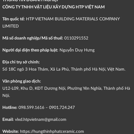
CÔNG TY TNHH VẬT LIỆU XÂY DỰNG HTP VIỆT NAM
Tên quốc tế:
HTP VIETNAM BUILDING MATERIALS COMPANY
LIMITED
Mã số doanh nghiệp/Mã số thuế:
0110291552
Người đại diện theo pháp luật:
Nguyễn Duy Hưng
Địa chỉ trụ sở chính:
Số 18C ngõ 3 Hoa Thám, Xã La Phù, Thành phố Hà Nội, Việt Nam.
Văn phòng giao dịch:
U12-L09, Khu D, KĐT Dương Nội, Phường Yên Nghĩa, Thành phố Hà
Nội.
Hotline:
098.599.1616 – 0901.724.247
Email:
vlxd.htpvietnam@gmail.com
Website:
https://hungthinhphatceramic.com