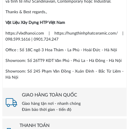
và tinh tế như Scandinavian, Contemporary hoặc Industrial.
Thanks & Best regards.,
Vật Liệu Xây Dựng HTP Việt Nam
https://vlxdhanoi.com | https://hungthinhphatceramic.com/ |
098.599.1616 | 0901.724.247
Office : Số 18C ngõ 3 Hoa Thám - La Phù - Hoài Đức - Hà Nội
Showroom: Số 26TT9 KĐT Văn Phú - Phú La - Hà Đông - Hà Nội
Showroom: Số 245 Phạm Văn Đồng - Xuân Đỉnh - Bắc Từ Liêm -
Hà Nội
GIAO HÀNG TOÀN QUỐC
Giao hàng tận nơi - nhanh chóng
Đảm bảo thời gian - tiến độ
THANH TOÁN