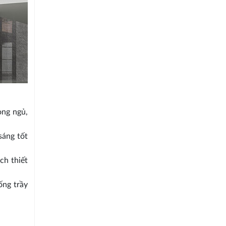
òng ngủ,
sáng tốt
ch thiết
ống trầy