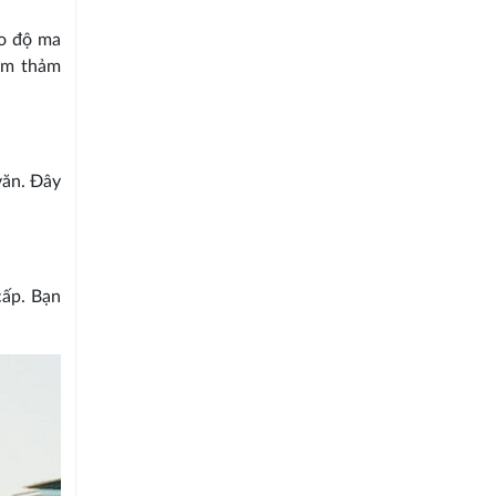
ảo độ ma
hêm thảm
văn. Đây
cấp. Bạn