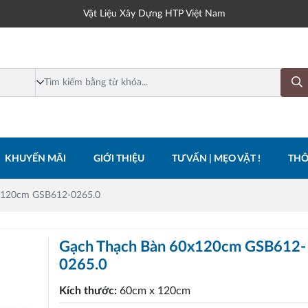
Vật Liệu Xây Dựng HTP Việt Nam
KHUYẾN MÃI
GIỚI THIỆU
TƯ VẤN | MẸO VẶT !
THÔ
x120cm GSB612-0265.0
Gạch Thạch Bàn 60x120cm GSB612-
0265.0
Kích thước:
60cm x 120cm