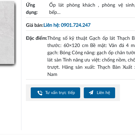
Ứng
Ốp lát phòng khách , phòng vệ sinh
dụng:
bếp...
Giá bán:
Liên hệ: 0901.724.247
Đặc điểm:
Thông số kỹ thuật Gạch ốp lát Thạch B
thước: 60×120 cm Bề mặt: Vân đá 4 
gạch: Bóng Công năng: gạch ốp chân tườ
lát sàn Tính năng ưu việt: chống nồm, ch
trượt. Hãng sản xuất: Thạch Bàn Xuất 
Nam
Tư vấn trực tiếp
Liên hệ