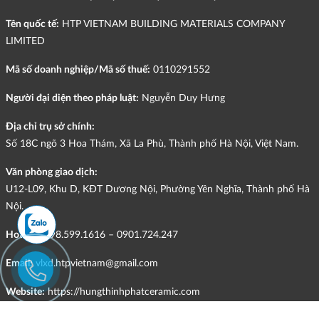
Tên quốc tế:
HTP VIETNAM BUILDING MATERIALS COMPANY
LIMITED
Mã số doanh nghiệp/Mã số thuế:
0110291552
Người đại diện theo pháp luật:
Nguyễn Duy Hưng
Địa chỉ trụ sở chính:
Số 18C ngõ 3 Hoa Thám, Xã La Phù, Thành phố Hà Nội, Việt Nam.
Văn phòng giao dịch:
U12-L09, Khu D, KĐT Dương Nội, Phường Yên Nghĩa, Thành phố Hà
Nội.
Hotline:
098.599.1616 – 0901.724.247
Email:
vlxd.htpvietnam@gmail.com
Website:
https://hungthinhphatceramic.com