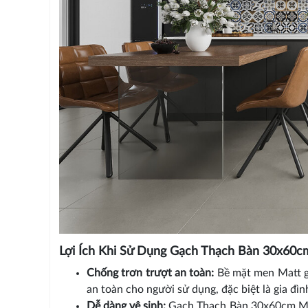
Lợi Ích Khi Sử Dụng Gạch Thạch Bàn 30x60
Chống trơn trượt an toàn:
Bề mặt men Matt gi
an toàn cho người sử dụng, đặc biệt là gia đìn
Dễ dàng vệ sinh:
Gạch Thạch Bàn 30x60cm Men 