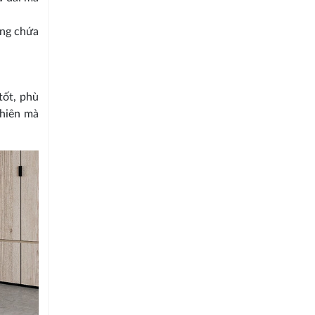
ông chứa
tốt, phù
nhiên mà