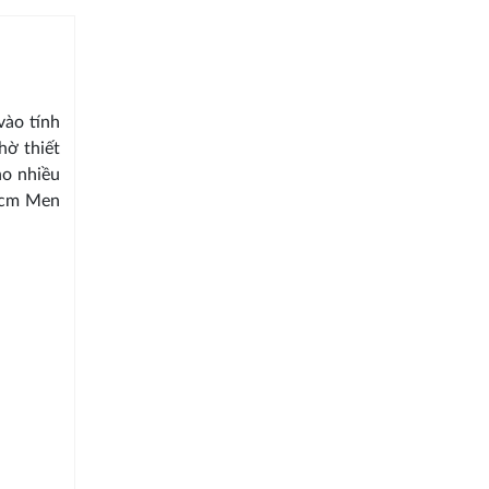
vào tính
hờ thiết
ho nhiều
cm Men