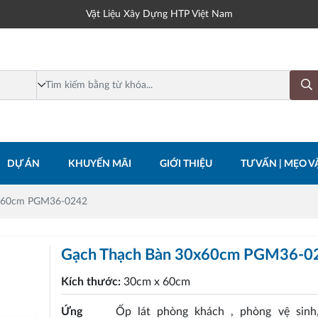
Vật Liệu Xây Dựng HTP Việt Nam
DỰ ÁN
KHUYẾN MÃI
GIỚI THIỆU
TƯ VẤN | MẸO VẶ
0x60cm PGM36-0242
Gạch Thạch Bàn 30x60cm PGM36-0
Kích thước:
30cm x 60cm
Ứng
Ốp lát phòng khách , phòng vệ sinh