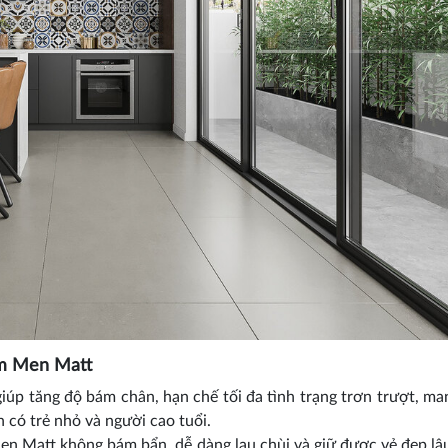
cm Men Matt
úp tăng độ bám chân, hạn chế tối đa tình trạng trơn trượt, man
h có trẻ nhỏ và người cao tuổi.
Matt không bám bẩn, dễ dàng lau chùi và giữ được vẻ đẹp lâ