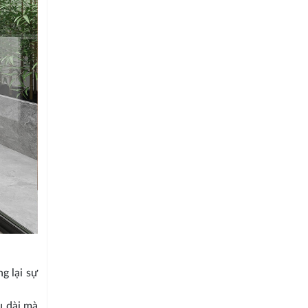
g lại sự
u dài mà