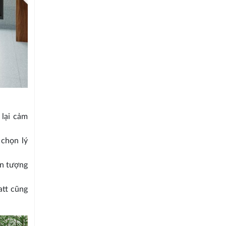
 lại cảm
 chọn lý
ấn tượng
att cũng