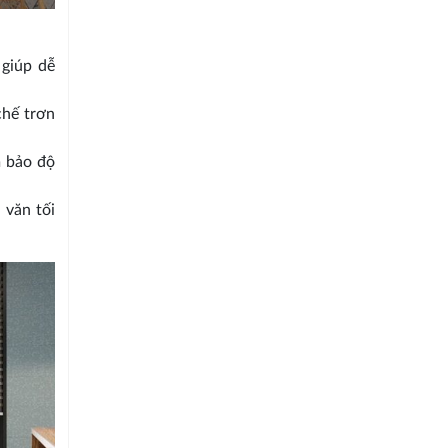
giúp dễ
chế trơn
m bảo độ
 văn tối